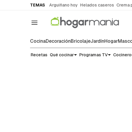
common.go-to-content
TEMAS
Arguiñano hoy
Helados caseros
Crema 
Navegación
Cocina
Decoración
Bricolaje
Jardín
Hogar
Masco
Recetas
Recetas
Qué cocinar
Programas TV
Cocinero