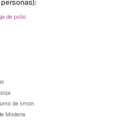
 personas):
ga de pollo
el
 soja
zumo de limón
 de Módena