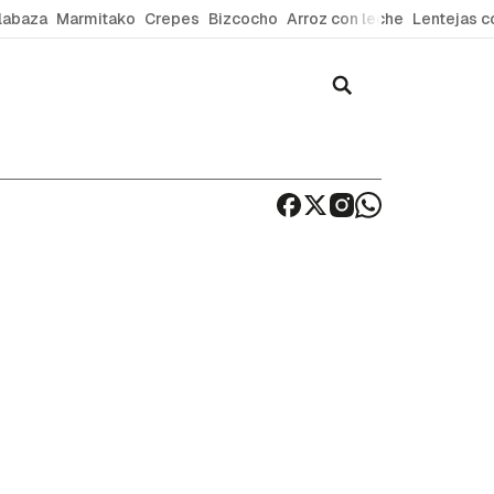
labaza
Marmitako
Crepes
Bizcocho
Arroz con leche
Lentejas c