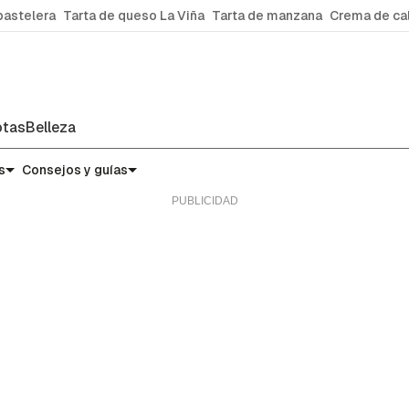
pastelera
Tarta de queso La Viña
Tarta de manzana
Crema de ca
tas
Belleza
s
Consejos y guías