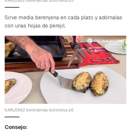
KARL6962 berenjenas bolonesa p5
Sirve media berenjena en cada plato y adórnalas
con unas hojas de perejil.
KARL6962 berenjenas bolonesa p6
Consejo: