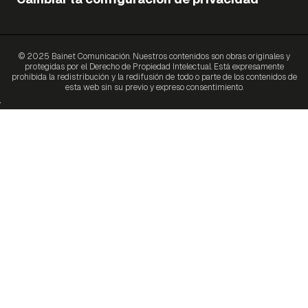
© 2025 Bainet Comunicación. Nuestros contenidos son obras originales y
protegidas por el Derecho de Propiedad Intelectual. Está expresamente
prohibida la redistribución y la redifusión de todo o parte de los contenidos de
esta web sin su previo y expreso consentimiento.