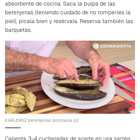
absorbente de cocina. Saca la pulpa de las
berenjenas (teniendo cuidado de no romperles la
piel), pícala bien y resérvala. Reserva también las
barquetas.
Guardar como favorito
Contenido enviado
Para poder guardar como favorito, primero has de
Gracias por suscribirte a nuestro boletín.
iniciar sesión con tu cuenta de Hogarmanía.
ACEPTAR
INICIAR SESIÓN
CANCELAR
KARL6962 berenjenas bolonesa p2
Calienta 3-4 cucharadas de aceite en una sartén.