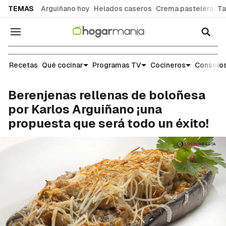
common.go-to-content
TEMAS
Arguiñano hoy
Helados caseros
Crema pastelera
Ta
Navegación
Recetas
Recetas
Qué cocinar
Programas TV
Cocineros
Consejos
Berenjenas rellenas de boloñesa
por Karlos Arguiñano ¡una
propuesta que será todo un éxito!