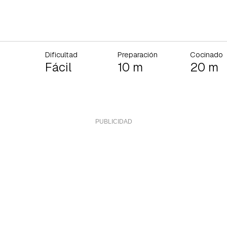
Dificultad
Preparación
Cocinado
Fácil
10 m
20 m
rdar como favorito
Contenido enviado
poder guardar como favorito, primero has de iniciar sesión con 
Gracias por suscribirte a nuestro boletín.