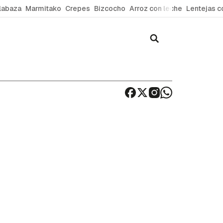
labaza
Marmitako
Crepes
Bizcocho
Arroz con leche
Lentejas c