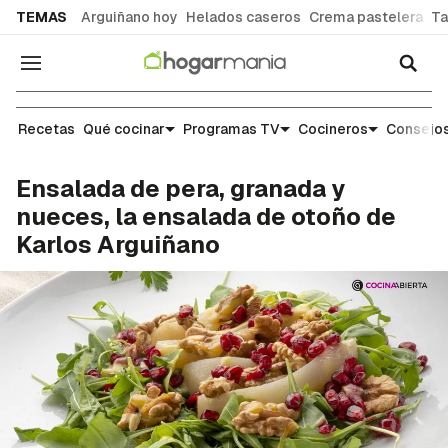
common.go-to-content
TEMAS
Arguiñano hoy
Helados caseros
Crema pastelera
Ta
Navegación
Recetas
Recetas
Qué cocinar
Programas TV
Cocineros
Consejos
Ensalada de pera, granada y
nueces, la ensalada de otoño de
Karlos Arguiñano