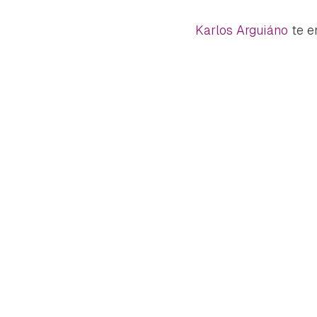
Karlos Arguiáno
te e
Gua
Para 