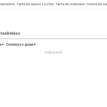
pastelera
Tarta de queso La Viña
Tarta de manzana
Crema de ca
tas
Belleza
s
Consejos y guías