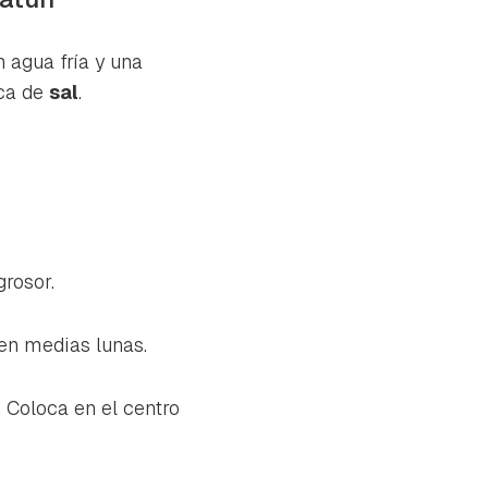
 agua fría y una
zca de
sal
.
grosor.
 en medias lunas.
. Coloca en el centro