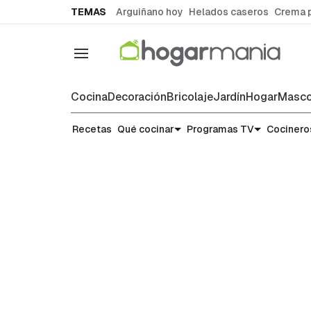
common.go-to-content
TEMAS
Arguiñano hoy
Helados caseros
Crema 
Navegación
Cocina
Decoración
Bricolaje
Jardín
Hogar
Masco
Recetas
Recetas
Qué cocinar
Programas TV
Cocinero