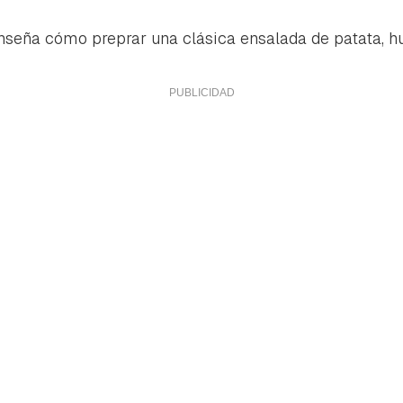
nseña cómo preprar una clásica ensalada de patata, hu
rdar como favorito
Contenido enviado
poder guardar como favorito, primero has de iniciar sesión con 
Gracias por suscribirte a nuestro boletín.