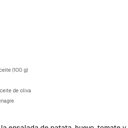
ceite (100 g)
eite de oliva
inagre
 la ensalada de patata, huevo, tomate y