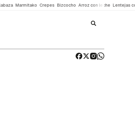
labaza
Marmitako
Crepes
Bizcocho
Arroz con leche
Lentejas c