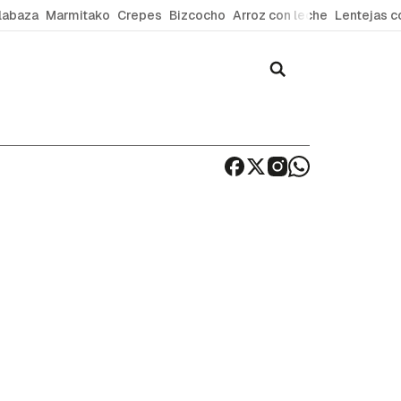
labaza
Marmitako
Crepes
Bizcocho
Arroz con leche
Lentejas c