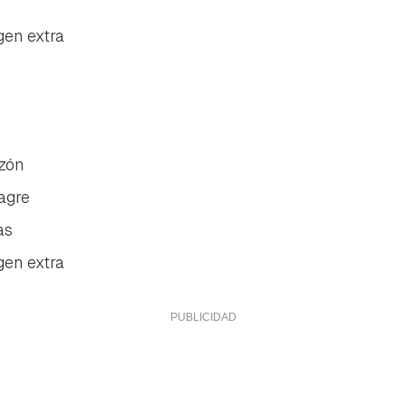
gen extra
zón
nagre
as
gen extra