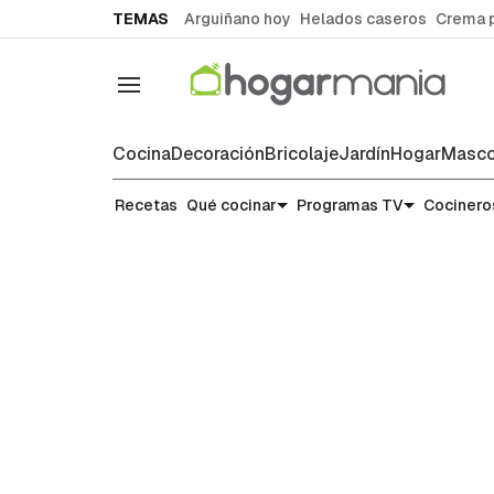
common.go-to-content
TEMAS
Arguiñano hoy
Helados caseros
Crema 
Navegación
Cocina
Decoración
Bricolaje
Jardín
Hogar
Masco
Recetas
Recetas
Qué cocinar
Programas TV
Cocinero