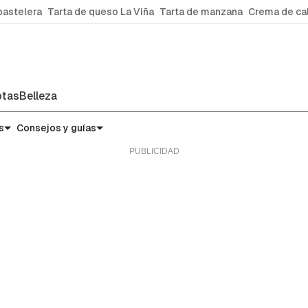
pastelera
Tarta de queso La Viña
Tarta de manzana
Crema de ca
tas
Belleza
s
Consejos y guías