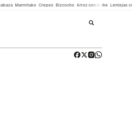
labaza
Marmitako
Crepes
Bizcocho
Arroz con leche
Lentejas c