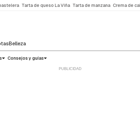
pastelera
Tarta de queso La Viña
Tarta de manzana
Crema de ca
tas
Belleza
s
Consejos y guías