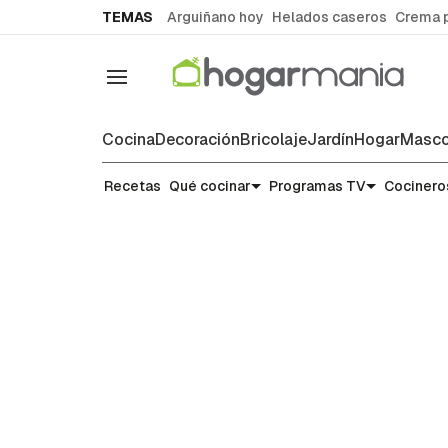
common.go-to-content
TEMAS
Arguiñano hoy
Helados caseros
Crema 
Navegación
Cocina
Decoración
Bricolaje
Jardín
Hogar
Masco
Recetas
Recetas
Qué cocinar
Programas TV
Cocinero