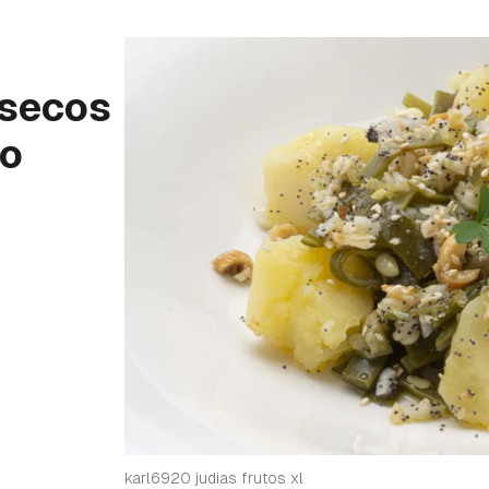
 secos
no
karl6920 judias frutos xl