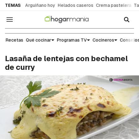
common.go-to-content
TEMAS
Arguiñano hoy
Helados caseros
Crema pastelera
Ta
Navegación
Recetas
Recetas
Qué cocinar
Programas TV
Cocineros
Consejos
Lasaña de lentejas con bechamel
de curry