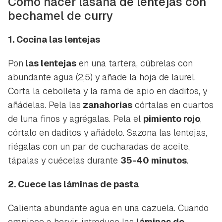
Cómo hacer lasaña de lentejas con
bechamel de curry
1. Cocina las lentejas
Guardar como favorito
Contenido enviado
Pon
las lentejas
en una tartera, cúbrelas con
Para poder guardar como favorito, primero has de
Gracias por suscribirte a nuestro boletín.
abundante agua (2,5) y añade la hoja de laurel.
iniciar sesión con tu cuenta de Hogarmanía.
Corta la cebolleta y la rama de apio en daditos, y
ACEPTAR
añádelas. Pela las
zanahorias
córtalas en cuartos
INICIAR SESIÓN
CANCELAR
de luna finos y agrégalas. Pela el
pimiento rojo
,
córtalo en daditos y añádelo. Sazona las lentejas,
riégalas con un par de cucharadas de aceite,
tápalas y cuécelas durante
35-40 minutos
.
2. Cuece las láminas de pasta
Calienta abundante agua en una cazuela. Cuando
empiece a hervir, introduce las
láminas de