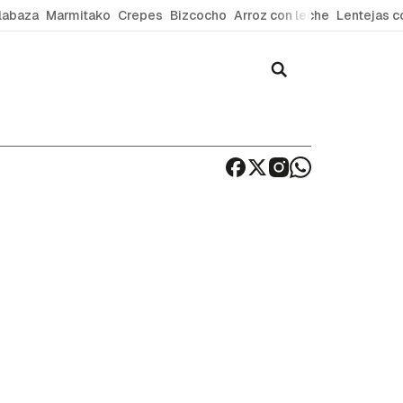
labaza
Marmitako
Crepes
Bizcocho
Arroz con leche
Lentejas c