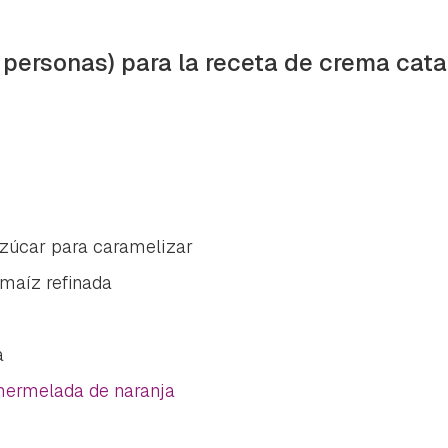
2 personas) para la receta de crema cat
zúcar para caramelizar
 maíz refinada
a
ermelada de naranja