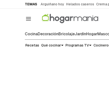
common.go-to-content
TEMAS
Arguiñano hoy
Helados caseros
Crema 
Navegación
Cocina
Decoración
Bricolaje
Jardín
Hogar
Masco
Recetas
Recetas
Qué cocinar
Programas TV
Cocinero