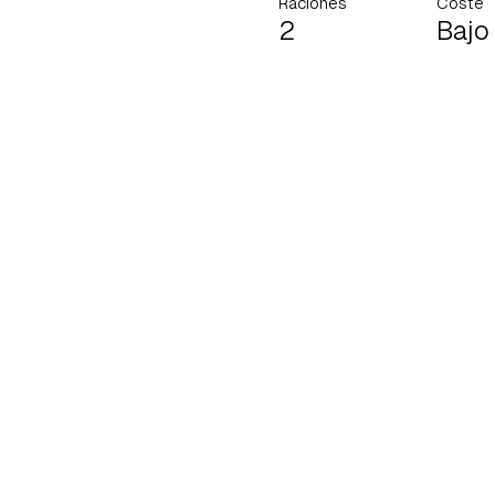
Raciones
Coste
2
Bajo
Gua
Para 