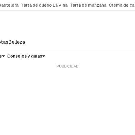
pastelera
Tarta de queso La Viña
Tarta de manzana
Crema de ca
tas
Belleza
s
Consejos y guías