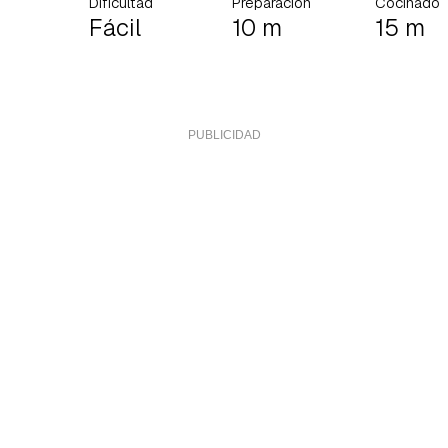
Dificultad
Preparación
Cocinado
Fácil
10 m
15 m
rdar como favorito
Contenido enviado
poder guardar como favorito, primero has de iniciar sesión con 
Gracias por suscribirte a nuestro boletín.