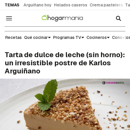
common.go-to-content
TEMAS
Arguiñano hoy
Helados caseros
Crema pastelera
Ta
Navegación
Recetas
Recetas
Qué cocinar
Programas TV
Cocineros
Consejos
Tarta de dulce de leche (sin horno):
un irresistible postre de Karlos
Arguiñano