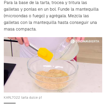
Para la base de la tarta, trocea y tritura las
galletas y ponlas en un bol. Funde la mantequilla
(microondas o fuego) y agrégala. Mezcla las
galletas con la mantequilla hasta conseguir una
masa compacta.
Guardar como favorito
Contenido enviado
Para poder guardar como favorito, primero has de
Gracias por suscribirte a nuestro boletín.
iniciar sesión con tu cuenta de Hogarmanía.
KARL7022 tarta dulce p1
ACEPTAR