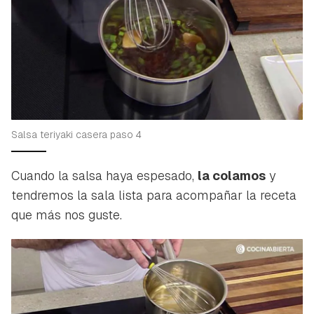
Guardar como favorito
Contenido enviado
Para poder guardar como favorito, primero has de
Gracias por suscribirte a nuestro boletín.
iniciar sesión con tu cuenta de Hogarmanía.
ACEPTAR
INICIAR SESIÓN
CANCELAR
Salsa teriyaki casera paso 4
Cuando la salsa haya espesado,
la colamos
y
tendremos la sala lista para acompañar la receta
que más nos guste.