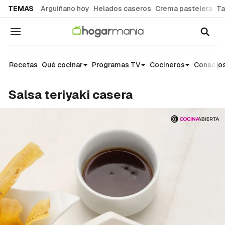
common.go-to-content
TEMAS
Arguiñano hoy
Helados caseros
Crema pastelera
Ta
Navegación
Recetas
Recetas
Qué cocinar
Programas TV
Cocineros
Consejos
Salsa teriyaki casera