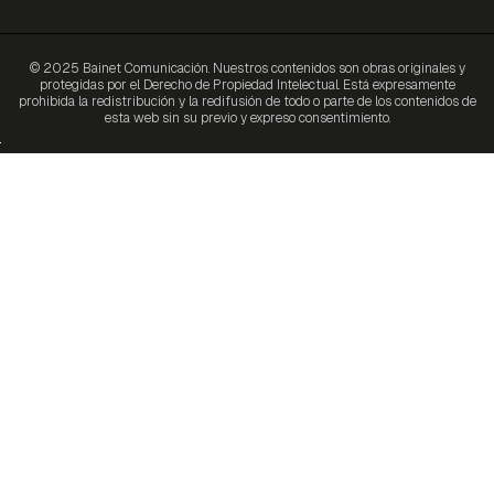
© 2025 Bainet Comunicación. Nuestros contenidos son obras originales y
protegidas por el Derecho de Propiedad Intelectual. Está expresamente
prohibida la redistribución y la redifusión de todo o parte de los contenidos de
esta web sin su previo y expreso consentimiento.