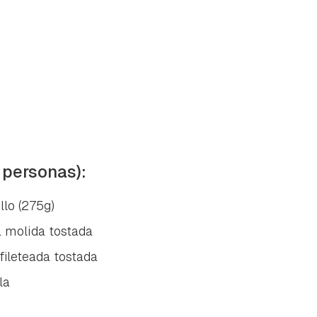
 personas):
llo (275g)
 molida tostada
fileteada tostada
la