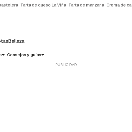
pastelera
Tarta de queso La Viña
Tarta de manzana
Crema de ca
tas
Belleza
s
Consejos y guías