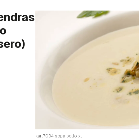
mendras
no
sero)
karl7094 sopa pollo xl