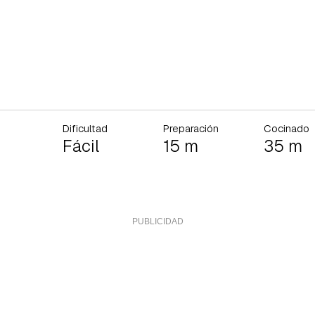
Dificultad
Preparación
Cocinado
Fácil
15 m
35 m
rdar como favorito
Contenido enviado
poder guardar como favorito, primero has de iniciar sesión con 
Gracias por suscribirte a nuestro boletín.