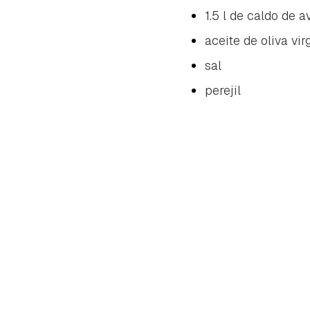
1.5 l de caldo de a
aceite de oliva vir
sal
perejil