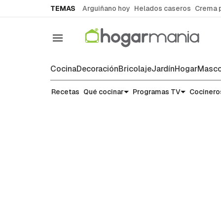
common.go-to-content
TEMAS
Arguiñano hoy
Helados caseros
Crema 
Navegación
Cocina
Decoración
Bricolaje
Jardín
Hogar
Masco
Recetas
Recetas
Qué cocinar
Programas TV
Cocinero