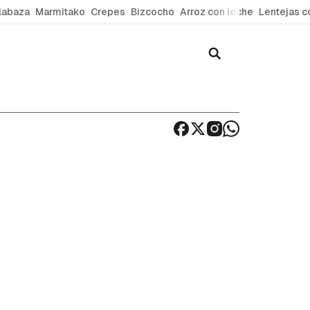
labaza
Marmitako
Crepes
Bizcocho
Arroz con leche
Lentejas c