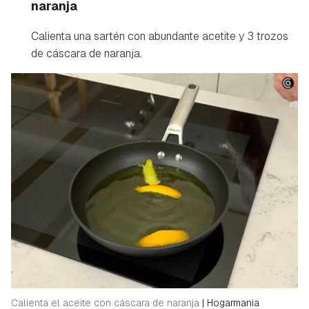
naranja
Calienta una sartén con abundante acetite y 3 trozos
de cáscara de naranja.
Guardar como favorito
Contenido enviado
Para poder guardar como favorito, primero has de
Gracias por suscribirte a nuestro boletín.
iniciar sesión con tu cuenta de Hogarmanía.
Calienta el aceite con cáscara de naranja
|
Hogarmania