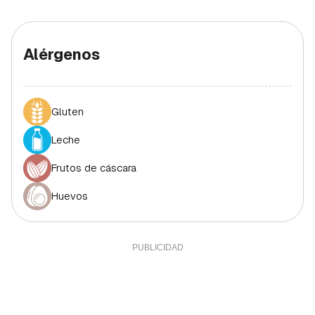
Alérgenos
Gluten
Leche
Frutos de cáscara
Huevos