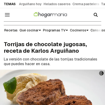
common.go-to-content
TEMAS
Arguiñano hoy
Helados caseros
Crema pastelera
Ta
Navegación
Recetas
Recetas
Qué cocinar
Programas TV
Cocineros
Consejos
Torrijas de chocolate jugosas,
receta de Karlos Arguiñano
La versión con chocolate de las torrijas tradicionales
que puedes hacer en casa.