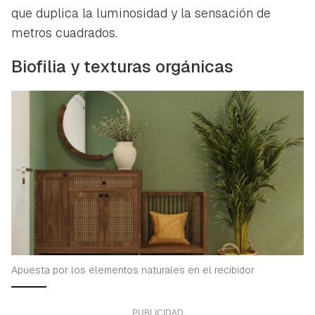
que duplica la luminosidad y la sensación de
metros cuadrados.
Biofilia y texturas orgánicas
Guardar como favorito
Apuesta por los elementos naturales en el recibidor
Contenido enviado
Para poder guardar como favorito, primero has de
Gracias por suscribirte a nuestro boletín.