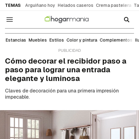
common.go-to-content
TEMAS
Arguiñano hoy
Helados caseros
Crema pastelera
Ta
Navegación
Ideas para decorar cada estancia de tu casa: sal
Estancias
Muebles
Estilos
Color y pintura
Complementos
I
Cómo decorar el recibidor paso a
paso para lograr una entrada
elegante y luminosa
Claves de decoración para una primera impresión
impecable.