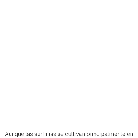
iniciar sesión con tu cuenta de Hogarmanía.
ACEPTAR
INICIAR SESIÓN
CANCELAR
Aunque las surfinias se cultivan principalmente en