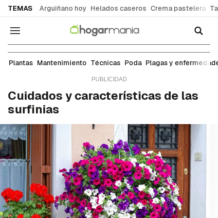
common.go-to-content
TEMAS
Arguiñano hoy
Helados caseros
Crema pastelera
Ta
Navegación
Técnicas
Plantas
Mantenimiento
Técnicas
Poda
Plagas y enfermedad
Cuidados y características de las
surfinias