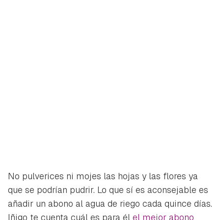
No pulverices ni mojes las hojas y las flores ya
Guardar como favorito
que se podrían pudrir. Lo que sí es aconsejable es
Contenido enviado
añadir un abono al agua de riego cada quince días.
Para poder guardar como favorito, primero has de
Iñigo te cuenta cuál es para él
el mejor abono
Gracias por suscribirte a nuestro boletín.