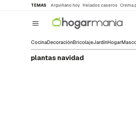
common.go-to-content
TEMAS
Arguiñano hoy
Helados caseros
Crema 
Navegación
Cocina
Decoración
Bricolaje
Jardín
Hogar
Masco
plantas navidad