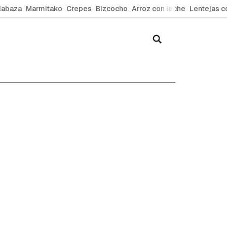
labaza
Marmitako
Crepes
Bizcocho
Arroz con leche
Lentejas c