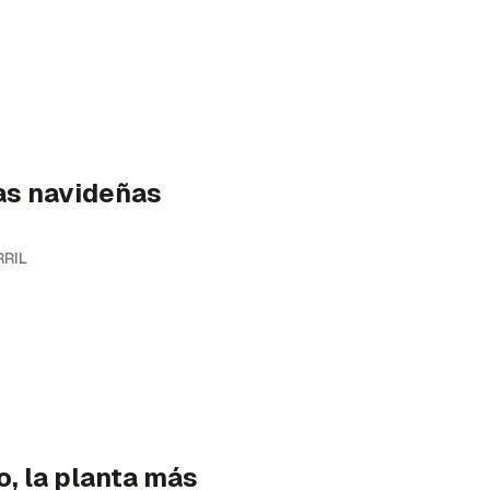
as navideñas
RRIL
, la planta más