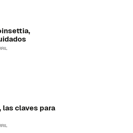
insettia,
cuidados
RRIL
 las claves para
RRIL