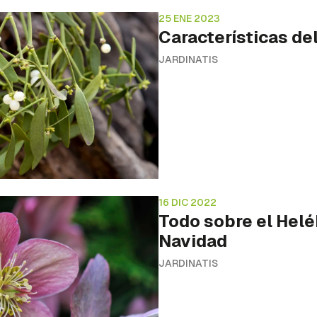
25 ENE 2023
Características d
JARDINATIS
16 DIC 2022
Todo sobre el Helé
Navidad
JARDINATIS