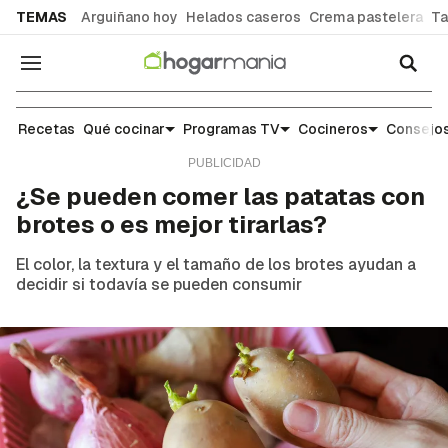
common.go-to-content
TEMAS
Arguiñano hoy
Helados caseros
Crema pastelera
Ta
Navegación
Noticias y tendencias gastronómicas
Recetas
Qué cocinar
Programas TV
Cocineros
Consejos
¿Se pueden comer las patatas con
brotes o es mejor tirarlas?
El color, la textura y el tamaño de los brotes ayudan a
decidir si todavía se pueden consumir