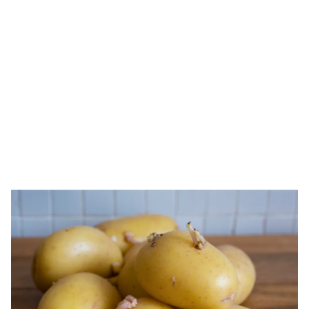
Guardar como favorito
Contenido enviado
Para poder guardar como favorito, primero has de
Gracias por suscribirte a nuestro boletín.
iniciar sesión con tu cuenta de Hogarmanía.
ACEPTAR
INICIAR SESIÓN
CANCELAR