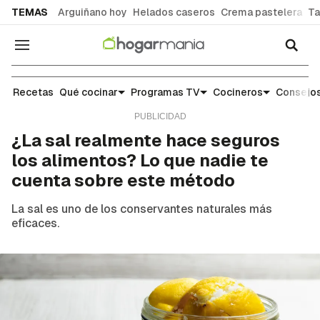
common.go-to-content
TEMAS
Arguiñano hoy
Helados caseros
Crema pastelera
Ta
Navegación
Escuela de cocina: trucos y consejos para el día 
Recetas
Qué cocinar
Programas TV
Cocineros
Consejos
¿La sal realmente hace seguros
los alimentos? Lo que nadie te
cuenta sobre este método
La sal es uno de los conservantes naturales más
eficaces.