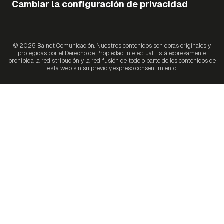
Cambiar la configuración de privacidad
© 2025 Bainet Comunicación. Nuestros contenidos son obras originales y
protegidas por el Derecho de Propiedad Intelectual. Está expresamente
prohibida la redistribución y la redifusión de todo o parte de los contenidos de
esta web sin su previo y expreso consentimiento.