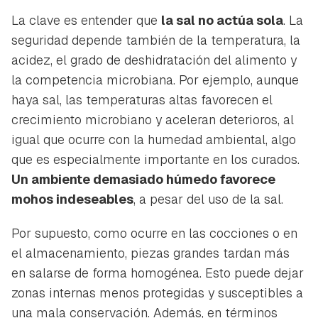
Guardar como favorito
La clave es entender que
la sal no actúa sola
. La
Contenido enviado
seguridad depende también de la temperatura, la
Para poder guardar como favorito, primero has de
Gracias por suscribirte a nuestro boletín.
acidez, el grado de deshidratación del alimento y
iniciar sesión con tu cuenta de Hogarmanía.
la competencia microbiana. Por ejemplo, aunque
ACEPTAR
INICIAR SESIÓN
CANCELAR
haya sal, las temperaturas altas favorecen el
crecimiento microbiano y aceleran deterioros, al
igual que ocurre con la humedad ambiental, algo
que es especialmente importante en los curados.
Un ambiente demasiado húmedo favorece
mohos indeseables
, a pesar del uso de la sal.
Por supuesto, como ocurre en las cocciones o en
el almacenamiento, piezas grandes tardan más
en salarse de forma homogénea. Esto puede dejar
zonas internas menos protegidas y susceptibles a
una mala conservación. Además, en términos