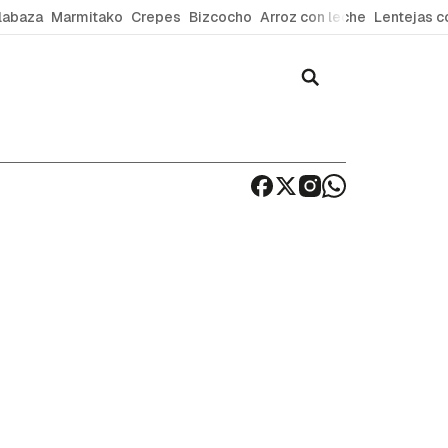
labaza
Marmitako
Crepes
Bizcocho
Arroz con leche
Lentejas c