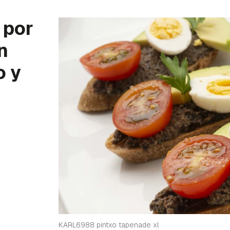
 por
n
o y
KARL6988 pintxo tapenade xl