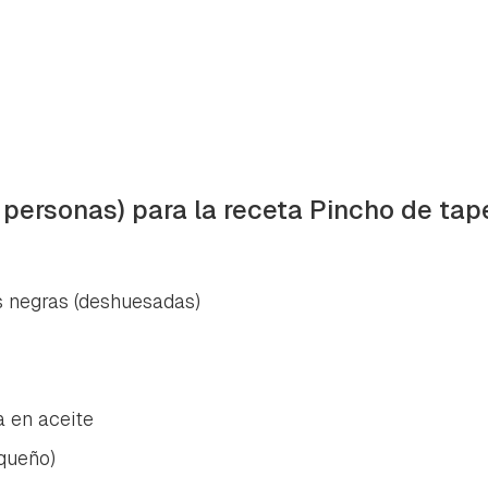
4 personas) para la receta Pincho de ta
s negras (deshuesadas)
a en aceite
equeño)