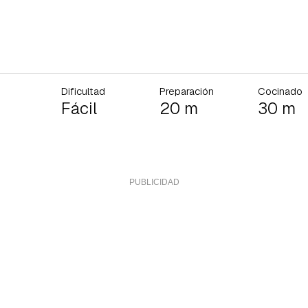
Dificultad
Preparación
Cocinado
Fácil
20 m
30 m
rdar como favorito
Contenido enviado
poder guardar como favorito, primero has de iniciar sesión con 
Gracias por suscribirte a nuestro boletín.