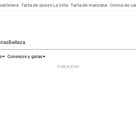
pastelera
Tarta de queso La Viña
Tarta de manzana
Crema de ca
tas
Belleza
s
Consejos y guías