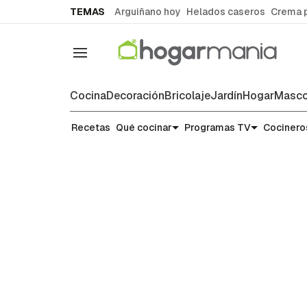
common.go-to-content
TEMAS
Arguiñano hoy
Helados caseros
Crema 
Navegación
Cocina
Decoración
Bricolaje
Jardín
Hogar
Masco
Recetas
Recetas
Qué cocinar
Programas TV
Cocinero