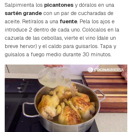
Salpimienta los
picantones
y dóralos en una
sartén grande
con un par de cucharadas de
aceite. Retíralos a una
fuente
. Pela los ajos e
introduce 2 dentro de cada uno. Colócalos en la
cazuela de las cebollas, vierte el vino (dale un
Guardar como favorito
Contenido enviado
breve hervor) y el caldo para guisarlos. Tapa y
Para poder guardar como favorito, primero has de
guísalos a fuego medio durante 30 minutos.
Gracias por suscribirte a nuestro boletín.
iniciar sesión con tu cuenta de Hogarmanía.
ACEPTAR
INICIAR SESIÓN
CANCELAR