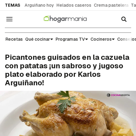
common.go-to-content
TEMAS
Arguiñano hoy
Helados caseros
Crema pastelera
Ta
Navegación
Recetas
Recetas
Qué cocinar
Programas TV
Cocineros
Consejos
Picantones guisados en la cazuela
con patatas ¡un sabroso y jugoso
plato elaborado por Karlos
Arguiñano!