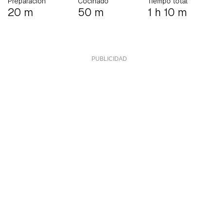
Preparación
Cocinado
Tiempo total
20 m
50 m
1 h 10 m