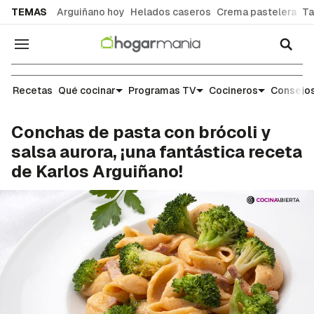
common.go-to-content
TEMAS
Arguiñano hoy
Helados caseros
Crema pastelera
Ta
Navegación
Recetas
Recetas
Qué cocinar
Programas TV
Cocineros
Consejos
Conchas de pasta con brócoli y
salsa aurora, ¡una fantástica receta
de Karlos Arguiñano!