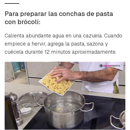
Para preparar las conchas de pasta
con brócoli:
Calienta abundante agua en una cazuela. Cuando
empiece a hervir, agrega la pasta, sazona y
cuécela durante 12 minutos aproximadamente.
Guardar como favorito
Contenido enviado
Para poder guardar como favorito, primero has de
Gracias por suscribirte a nuestro boletín.
iniciar sesión con tu cuenta de Hogarmanía.
ACEPTAR
INICIAR SESIÓN
CANCELAR