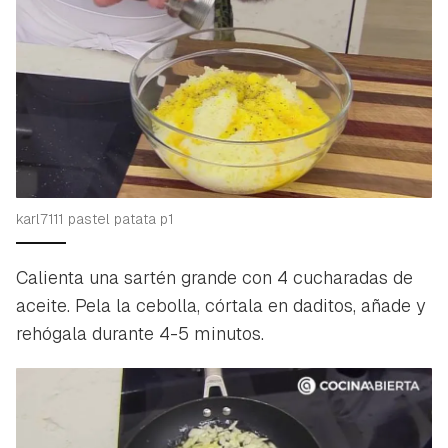
Guardar como favorito
Contenido enviado
Para poder guardar como favorito, primero has de
Gracias por suscribirte a nuestro boletín.
iniciar sesión con tu cuenta de Hogarmanía.
ACEPTAR
INICIAR SESIÓN
CANCELAR
karl7111 pastel patata p1
Calienta una sartén grande con 4 cucharadas de
aceite. Pela la cebolla, córtala en daditos, añade y
rehógala durante 4-5 minutos.