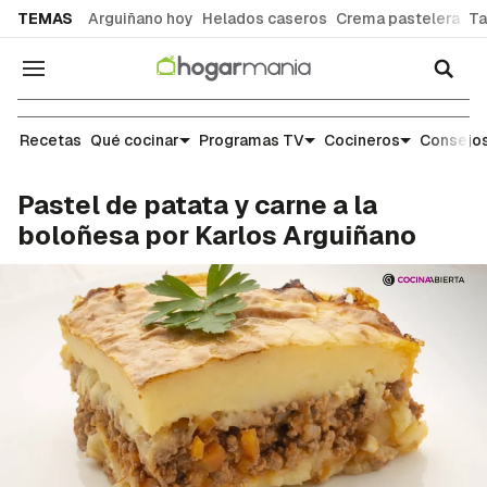
common.go-to-content
TEMAS
Arguiñano hoy
Helados caseros
Crema pastelera
Ta
Navegación
Recetas
Recetas
Qué cocinar
Programas TV
Cocineros
Consejos
Pastel de patata y carne a la
boloñesa por Karlos Arguiñano