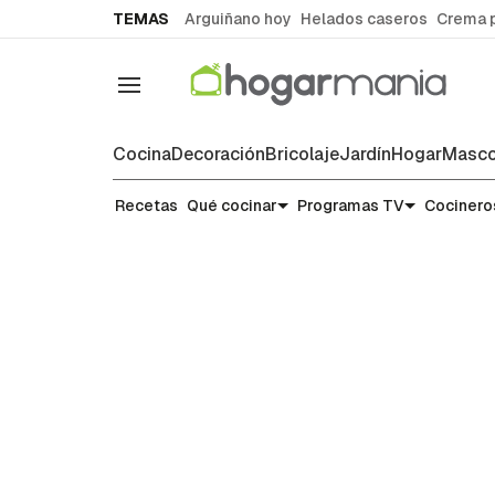
common.go-to-content
TEMAS
Arguiñano hoy
Helados caseros
Crema 
Navegación
Cocina
Decoración
Bricolaje
Jardín
Hogar
Masco
Recetas
Recetas
Qué cocinar
Programas TV
Cocinero