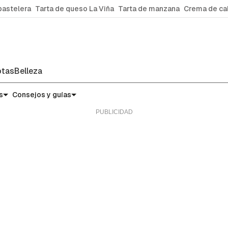
pastelera
Tarta de queso La Viña
Tarta de manzana
Crema de ca
tas
Belleza
s
Consejos y guías