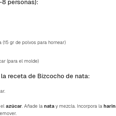
-8 personas):
a (15 gr de polvos para hornear)
ar (para el molde)
 la receta de Bizcocho de nata:
ar.
 el
azúcar
. Añade la
nata
y mezcla. Incorpora la
hari
remover.