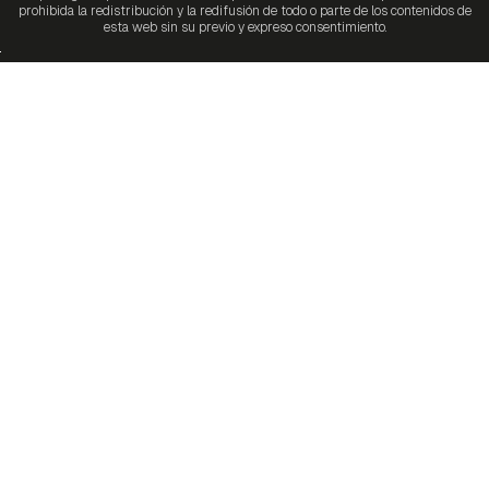
prohibida la redistribución y la redifusión de todo o parte de los contenidos de
esta web sin su previo y expreso consentimiento.