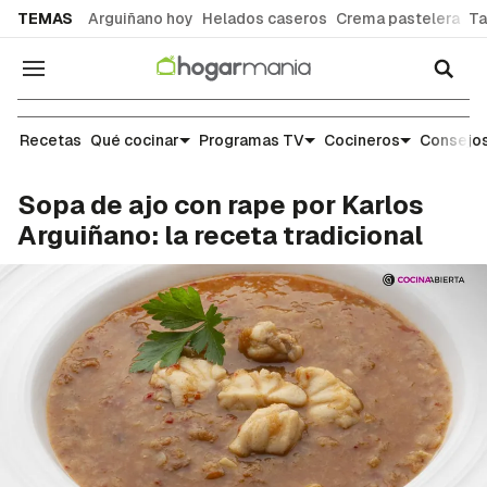
common.go-to-content
TEMAS
Arguiñano hoy
Helados caseros
Crema pastelera
Ta
Navegación
Recetas
Recetas
Qué cocinar
Programas TV
Cocineros
Consejos
Sopa de ajo con rape por Karlos
Arguiñano: la receta tradicional