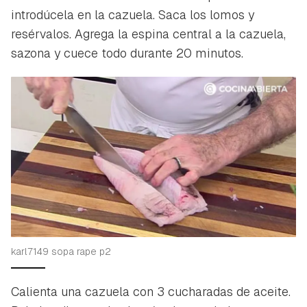
introdúcela en la cazuela. Saca los lomos y
resérvalos. Agrega la espina central a la cazuela,
sazona y cuece todo durante 20 minutos.
Guardar como favorito
Contenido enviado
Para poder guardar como favorito, primero has de
Gracias por suscribirte a nuestro boletín.
iniciar sesión con tu cuenta de Hogarmanía.
ACEPTAR
INICIAR SESIÓN
CANCELAR
karl7149 sopa rape p2
Calienta una cazuela con 3 cucharadas de aceite.