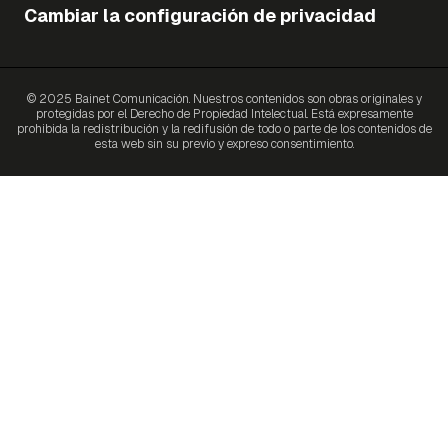
Cambiar la configuración de privacidad
© 2025 Bainet Comunicación. Nuestros contenidos son obras originales y
protegidas por el Derecho de Propiedad Intelectual. Está expresamente
prohibida la redistribución y la redifusión de todo o parte de los contenidos de
esta web sin su previo y expreso consentimiento.