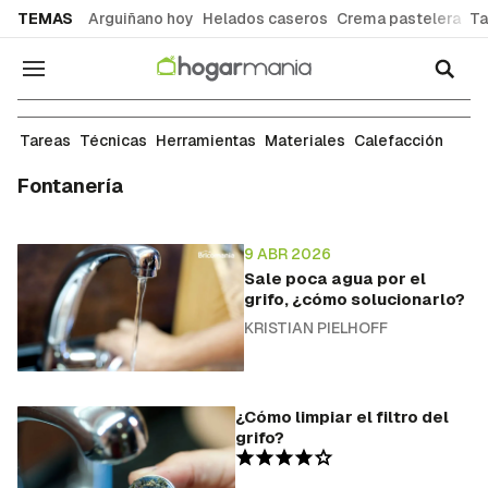
common.go-to-content
TEMAS
Arguiñano hoy
Helados caseros
Crema pastelera
Ta
Navegación
Tareas
Técnicas
Herramientas
Materiales
Calefacción
Fontanería
9 ABR 2026
Sale poca agua por el
grifo, ¿cómo solucionarlo?
KRISTIAN PIELHOFF
¿Cómo limpiar el filtro del
grifo?