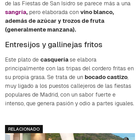
de las Fiestas de San Isidro se parece más a una
sangría
,
pero elaborada con
vino blanco,
además de azúcar y trozos de fruta
(generalmente manzana).
Entresijos y gallinejas fritos
Este plato de
casquería
se elabora
principalmente con las tripas del cordero fritas en
Guardar como favorito
su propia grasa. Se trata de un
bocado castizo
,
Contenido enviado
muy ligado a los puestos callejeros de las fiestas
Para poder guardar como favorito, primero has de
Gracias por suscribirte a nuestro boletín.
populares de Madrid, con un sabor fuerte e
iniciar sesión con tu cuenta de Hogarmanía.
intenso, que genera pasión y odio a partes iguales.
ACEPTAR
INICIAR SESIÓN
CANCELAR
RELACIONADO