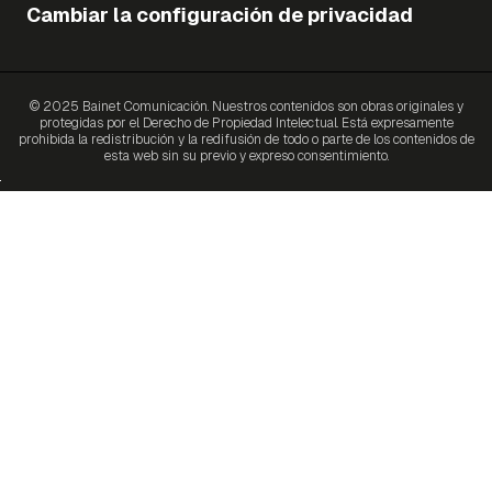
Cambiar la configuración de privacidad
© 2025 Bainet Comunicación. Nuestros contenidos son obras originales y
protegidas por el Derecho de Propiedad Intelectual. Está expresamente
prohibida la redistribución y la redifusión de todo o parte de los contenidos de
esta web sin su previo y expreso consentimiento.