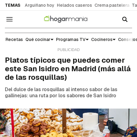
common.go-to-content
TEMAS
Arguiñano hoy
Helados caseros
Crema pastelera
Ta
Navegación
Noticias y tendencias gastronómicas
Recetas
Qué cocinar
Programas TV
Cocineros
Consejos
Platos típicos que puedes comer
este San Isidro en Madrid (más allá
de las rosquillas)
Del dulce de las rosquillas al intenso sabor de las
gallinejas: una ruta por los sabores de San Isidro