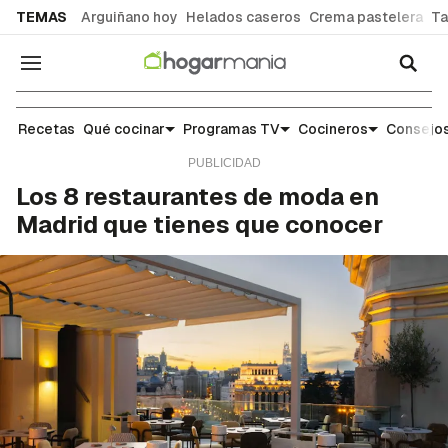
common.go-to-content
TEMAS
Arguiñano hoy
Helados caseros
Crema pastelera
Ta
Navegación
Cocina
Recetas
Qué cocinar
Programas TV
Cocineros
Consejos
Los 8 restaurantes de moda en
Madrid que tienes que conocer