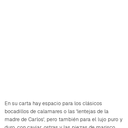
Guardar como favorito
Contenido enviado
Para poder guardar como favorito, primero has de
Gracias por suscribirte a nuestro boletín.
iniciar sesión con tu cuenta de Hogarmanía.
ACEPTAR
INICIAR SESIÓN
CANCELAR
En su carta hay espacio para los clásicos
bocadillos de calamares o las 'lentejas de la
madre de Carlos', pero también para el lujo puro y
duro, con caviar, ostras y las piezas de marisco