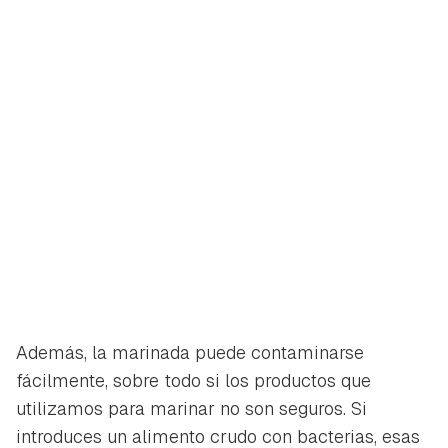
Contenido enviado
Para poder guardar como favorito, primero has de
Gracias por suscribirte a nuestro boletín.
iniciar sesión con tu cuenta de Hogarmanía.
ACEPTAR
INICIAR SESIÓN
CANCELAR
Además, la marinada puede contaminarse
fácilmente, sobre todo si los productos que
utilizamos para marinar no son seguros. Si
introduces un alimento crudo con bacterias, esas