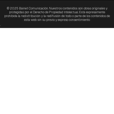
© 2025 Bainet Comunicación. Nuestros contenidos son obras originales y
protegidas por el Derecho de Propiedad Intelectual. Está expresamente
prohibida la redistribución y la redifusión de todo o parte de los contenidos de
esta web sin su previo y expreso consentimiento.