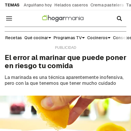
common.go-to-content
TEMAS
Arguiñano hoy
Helados caseros
Crema pastelera
Ta
Navegación
Escuela de cocina: trucos y consejos para el día 
Recetas
Qué cocinar
Programas TV
Cocineros
Consejos
El error al marinar que puede poner
en riesgo tu comida
La marinada es una técnica aparentemente inofensiva,
pero con la que tenemos que tener mucho cuidado