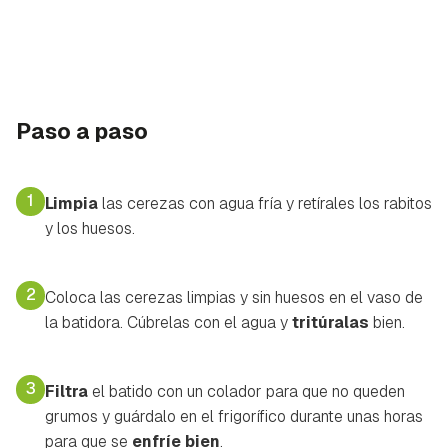
Paso a paso
1
Limpia
las cerezas con agua fría y retírales los rabitos
y los huesos.
2
Coloca las cerezas limpias y sin huesos en el vaso de
la batidora. Cúbrelas con el agua y
tritúralas
bien.
3
Filtra
el batido con un colador para que no queden
grumos y guárdalo en el frigorífico durante unas horas
para que se
enfríe bien
.