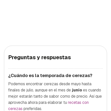
Guardar como favorito
Contenido enviado
Para poder guardar como favorito, primero has de
Gracias por suscribirte a nuestro boletín.
iniciar sesión con tu cuenta de Hogarmanía.
ACEPTAR
INICIAR SESIÓN
CANCELAR
Preguntas y respuestas
¿Cuándo es la temporada de cerezas?
Podemos encontrar cerezas desde mayo hasta
finales de julio, aunque en el mes de
junio
es cuando
mejor estarán tanto de sabor como de precio. Así que
aprovecha ahora para elaborar tu
recetas con
cerezas
preferidas.