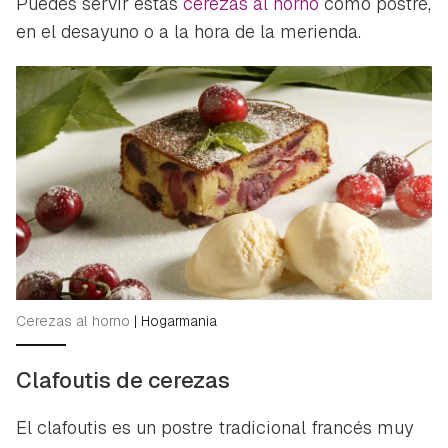
Puedes servir estas
cerezas al horno
como postre,
en el desayuno o a la hora de la merienda.
Guardar como favorito
Contenido enviado
Cerezas al horno
|
Hogarmania
Para poder guardar como favorito, primero has de
Gracias por suscribirte a nuestro boletín.
iniciar sesión con tu cuenta de Hogarmanía.
Clafoutis de cerezas
ACEPTAR
INICIAR SESIÓN
CANCELAR
El clafoutis es un postre tradicional francés muy