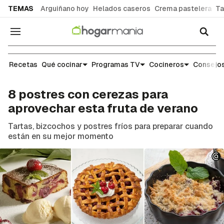
common.go-to-content
TEMAS
Arguiñano hoy
Helados caseros
Crema pastelera
Ta
Navegación
Recetas
Recetas
Qué cocinar
Programas TV
Cocineros
Consejos
8 postres con cerezas para
aprovechar esta fruta de verano
Tartas, bizcochos y postres fríos para preparar cuando
están en su mejor momento