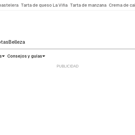
pastelera
Tarta de queso La Viña
Tarta de manzana
Crema de ca
tas
Belleza
s
Consejos y guías