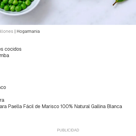
jillones
|
Hogarmania
es cocidos
omba
nco
tra
para Paella Fácil de Marisco 100% Natural Gallina Blanca