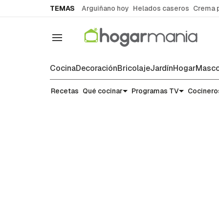
common.go-to-content
TEMAS
Arguiñano hoy
Helados caseros
Crema 
Navegación
Cocina
Decoración
Bricolaje
Jardín
Hogar
Masco
Recetas
Recetas
Qué cocinar
Programas TV
Cocinero