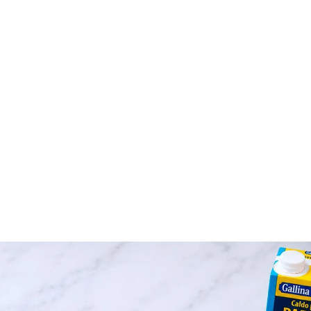
rdar como favorito
Contenido enviado
poder guardar como favorito, primero has de iniciar sesión con 
Gracias por suscribirte a nuestro boletín.