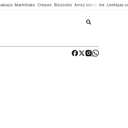
labaza
Marmitako
Crepes
Bizcocho
Arroz con leche
Lentejas c