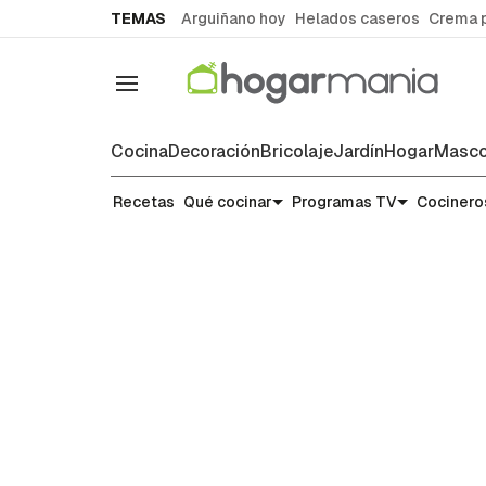
common.go-to-content
TEMAS
Arguiñano hoy
Helados caseros
Crema 
Navegación
Cocina
Decoración
Bricolaje
Jardín
Hogar
Masco
Recetas
Recetas
Qué cocinar
Programas TV
Cocinero