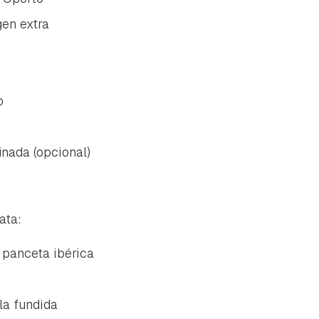
gen extra
o
inada (opcional)
ata:
 panceta ibérica
la fundida