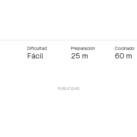
Dificultad
Preparación
Cocinado
Fácil
25 m
60 m
rdar como favorito
Contenido enviado
poder guardar como favorito, primero has de iniciar sesión con 
Gracias por suscribirte a nuestro boletín.