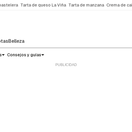
pastelera
Tarta de queso La Viña
Tarta de manzana
Crema de ca
tas
Belleza
s
Consejos y guías