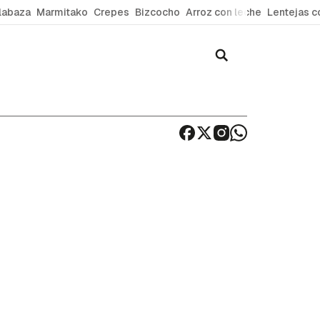
labaza
Marmitako
Crepes
Bizcocho
Arroz con leche
Lentejas c