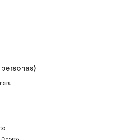
4 personas)
rnera
nto
 Oporto