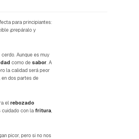
ecta para principiantes:
ible ¡prepáralo y
e cerdo. Aunque es muy
idad
como de
sabor
. A
ro la calidad será peor
a en dos partes de
ra el
rebozado
s cuidado con la
fritura
,
an picor, pero si no nos