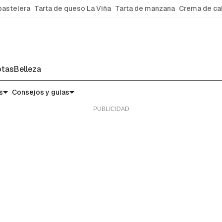
pastelera
Tarta de queso La Viña
Tarta de manzana
Crema de ca
tas
Belleza
s
Consejos y guías