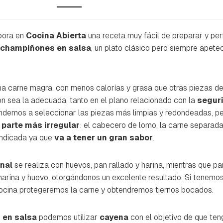
bora en
Cocina Abierta
una receta muy fácil de preparar y perf
champiñones en salsa
, un plato clásico pero siempre apetec
a carne magra, con menos calorías y grasa que otras piezas d
ón sea la adecuada, tanto en el plano relacionado con la
segur
endemos a seleccionar las piezas más limpias y redondeadas, pe
 parte más irregular
: el cabecero de lomo, la carne separad
 indicada ya que
va a tener un gran sabor
.
nal
se realiza con huevos, pan rallado y harina, mientras que pa
harina y huevo, otorgándonos un excelente resultado. Si tenemo
ocina protegeremos la carne y obtendremos tiernos bocados.
 en salsa
podemos utilizar
cayena
con el objetivo de que teng