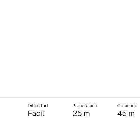
Dificultad
Preparación
Cocinado
Fácil
25 m
45 m
rdar como favorito
Contenido enviado
poder guardar como favorito, primero has de iniciar sesión con 
Gracias por suscribirte a nuestro boletín.