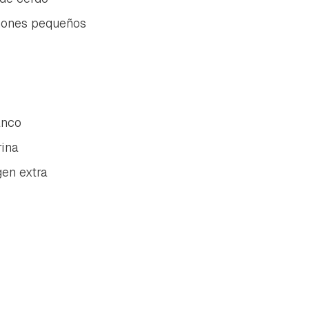
ñones pequeños
anco
rina
gen extra