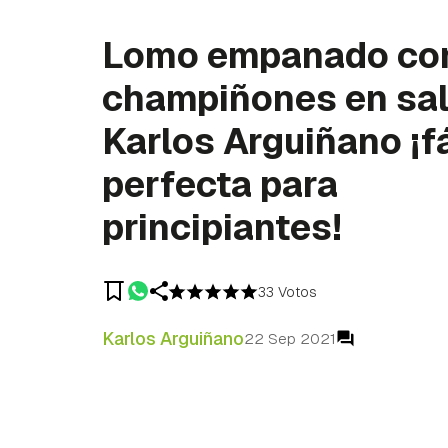
Lomo empanado co
champiñones en sal
Karlos Arguiñano ¡fá
perfecta para
principiantes!
33 Votos
Karlos Arguiñano
22 Sep 2021