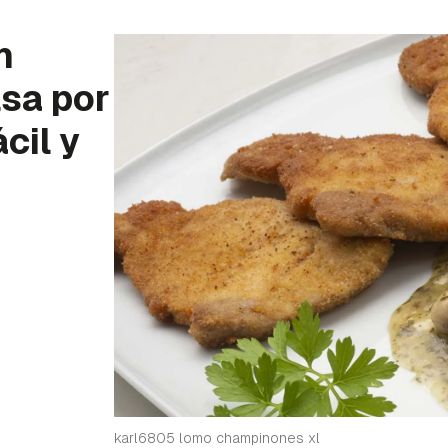
n
sa por
cil y
karl6805 lomo champinones xl