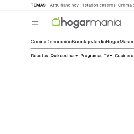
common.go-to-content
TEMAS
Arguiñano hoy
Helados caseros
Crema 
Navegación
Cocina
Decoración
Bricolaje
Jardín
Hogar
Masco
Recetas
Recetas
Qué cocinar
Programas TV
Cocinero