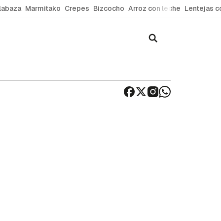
labaza
Marmitako
Crepes
Bizcocho
Arroz con leche
Lentejas c