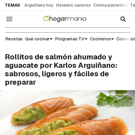
common.go-to-content
TEMAS
Arguiñano hoy
Helados caseros
Crema pastelera
Ta
Navegación
Recetas
Recetas
Qué cocinar
Programas TV
Cocineros
Consejos
Rollitos de salmón ahumado y
aguacate por Karlos Arguiñano:
sabrosos, ligeros y fáciles de
preparar