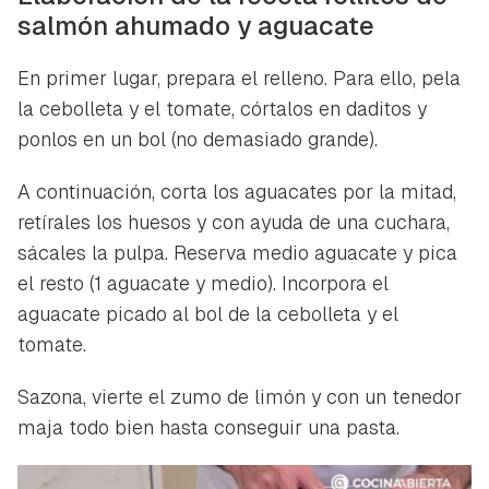
salmón ahumado y aguacate
En primer lugar, prepara el relleno. Para ello, pela
la cebolleta y el tomate, córtalos en daditos y
ponlos en un bol (no demasiado grande).
A continuación, corta los aguacates por la mitad,
retírales los huesos y con ayuda de una cuchara,
Guardar como favorito
Contenido enviado
sácales la pulpa. Reserva medio aguacate y pica
Para poder guardar como favorito, primero has de
el resto (1 aguacate y medio). Incorpora el
Gracias por suscribirte a nuestro boletín.
iniciar sesión con tu cuenta de Hogarmanía.
aguacate picado al bol de la cebolleta y el
tomate.
ACEPTAR
INICIAR SESIÓN
CANCELAR
Sazona, vierte el zumo de limón y con un tenedor
maja todo bien hasta conseguir una pasta.