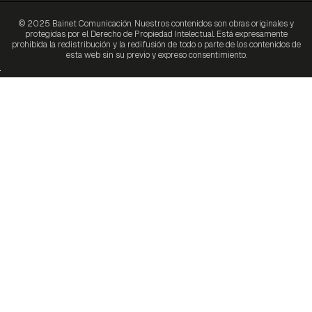
© 2025 Bainet Comunicación. Nuestros contenidos son obras originales y
protegidas por el Derecho de Propiedad Intelectual. Está expresamente
prohibida la redistribución y la redifusión de todo o parte de los contenidos de
esta web sin su previo y expreso consentimiento.