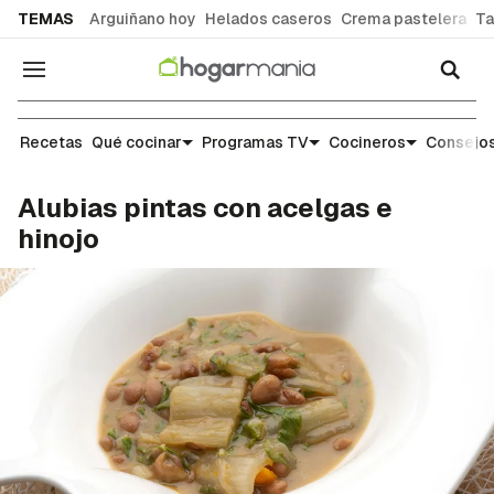
common.go-to-content
TEMAS
Arguiñano hoy
Helados caseros
Crema pastelera
Ta
Navegación
Recetas
Recetas
Qué cocinar
Programas TV
Cocineros
Consejos
Alubias pintas con acelgas e
hinojo