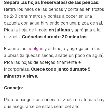
Separa las hojas (resérvalas) de las pencas
.
Retira los hilos de las pencas y córtalas en trozos
de 2-3 centímetros y ponlas a cocer en una
cazuela con agua hirviendo con una pizca de sal.
Pica la hoja de hinojo
en juliana
y agrégala a la
cazuela.
Cuécelas durante 20 minutos
.
Escurre las
acelgas
y el hinojo y agrégalos a las
Guardar como favorito
alubias (si quedan secas, añade un poco de agua).
Contenido enviado
Pica las hojas de acelgas finamente e
Para poder guardar como favorito, primero has de
Gracias por suscribirte a nuestro boletín.
incorpóralas.
Cuece todo junto durante 5
iniciar sesión con tu cuenta de Hogarmanía.
minutos y sirve
.
ACEPTAR
INICIAR SESIÓN
CANCELAR
Consejo:
Para conseguir una buena cazuela de alubias hay
que asegurarse de éstas sean del año.