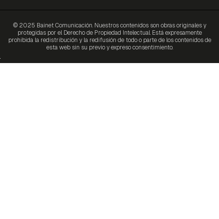
© 2025 Bainet Comunicación. Nuestros contenidos son obras originales y
protegidas por el Derecho de Propiedad Intelectual. Está expresamente
prohibida la redistribución y la redifusión de todo o parte de los contenidos de
esta web sin su previo y expreso consentimiento.