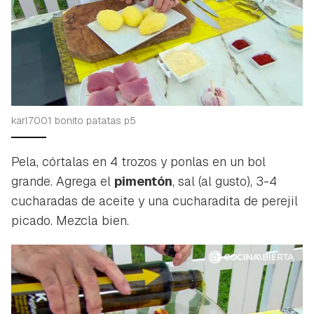
karl7001 bonito patatas p5
Pela, córtalas en 4 trozos y ponlas en un bol
grande. Agrega el
pimentón
, sal (al gusto), 3-4
cucharadas de aceite y una cucharadita de perejil
picado. Mezcla bien.
Guardar como favorito
Contenido enviado
Para poder guardar como favorito, primero has de
Gracias por suscribirte a nuestro boletín.