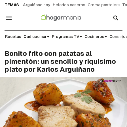
common.go-to-content
TEMAS
Arguiñano hoy
Helados caseros
Crema pastelera
Ta
Navegación
Recetas
Recetas
Qué cocinar
Programas TV
Cocineros
Consejos
Bonito frito con patatas al
pimentón: un sencillo y riquísimo
plato por Karlos Arguiñano