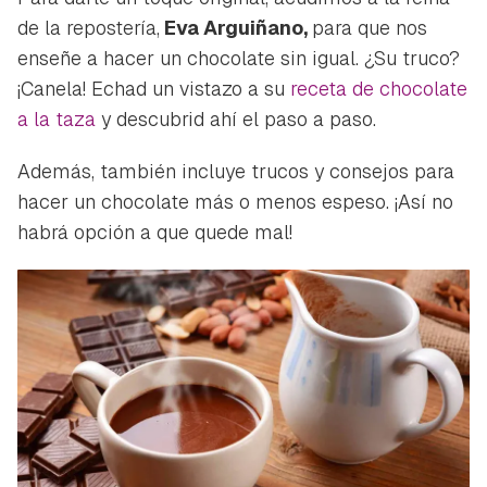
de la repostería,
Eva Arguiñano,
para que nos
enseñe a hacer un chocolate sin igual. ¿Su truco?
¡Canela! Echad un vistazo a su
receta de chocolate
a la taza
y descubrid ahí el paso a paso.
Además, también incluye trucos y consejos para
hacer un chocolate más o menos espeso. ¡Así no
habrá opción a que quede mal!
Guardar como favorito
Contenido enviado
Para poder guardar como favorito, primero has de
Gracias por suscribirte a nuestro boletín.
iniciar sesión con tu cuenta de Hogarmanía.