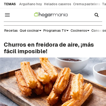
common.go-to-content
TEMAS
Arguiñano hoy
Helados caseros
Crema pastelera
Ta
Navegación
Recetas
Recetas
Qué cocinar
Programas TV
Cocineros
Consejos
Churros en freidora de aire, ¡más
fácil imposible!