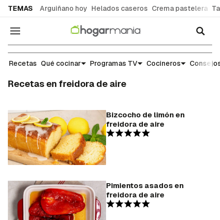
common.go-to-content
TEMAS
Arguiñano hoy
Helados caseros
Crema pastelera
Ta
Navegación
Recetas
Qué cocinar
Programas TV
Cocineros
Consejos
Recetas en freidora de aire
Bizcocho de limón en
freidora de aire
Pimientos asados en
freidora de aire