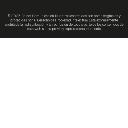
© 2025 Bainet Comunicación. Nuestros contenidos son obras originales y
protegidas por el Derecho de Propiedad Intelectual. Está expresamente
prohibida la redistribución y la redifusión de todo o parte de los contenidos de
esta web sin su previo y expreso consentimiento.