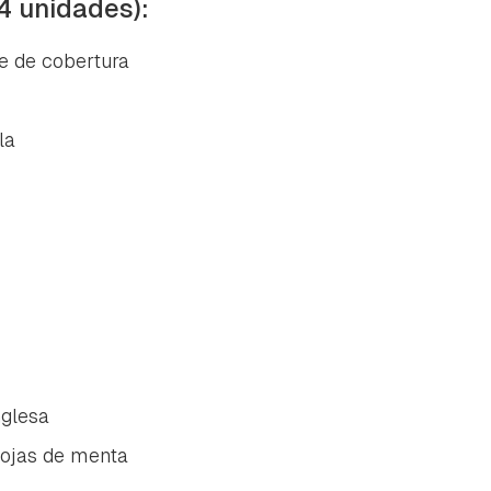
4 unidades):
e de cobertura
la
nglesa
ojas de menta