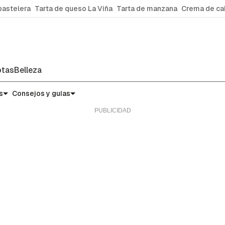
pastelera
Tarta de queso La Viña
Tarta de manzana
Crema de ca
tas
Belleza
s
Consejos y guías