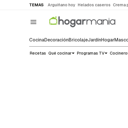
common.go-to-content
TEMAS
Arguiñano hoy
Helados caseros
Crema 
Navegación
Cocina
Decoración
Bricolaje
Jardín
Hogar
Masco
Recetas
Recetas
Qué cocinar
Programas TV
Cocinero