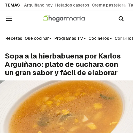
common.go-to-content
TEMAS
Arguiñano hoy
Helados caseros
Crema pastelera
Ta
Navegación
Recetas
Recetas
Qué cocinar
Programas TV
Cocineros
Consejos
Sopa a la hierbabuena por Karlos
Arguiñano: plato de cuchara con
un gran sabor y fácil de elaborar