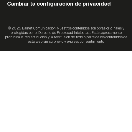
Cambiar la configuración de privacidad
© 2025 Bainet Comunicación. Nuestros contenidos son obras originales y
protegidas por el Derecho de Propiedad Intelectual. Está expresamente
prohibida la redistribución y la redifusión de todo o parte de los contenidos de
esta web sin su previo y expreso consentimiento.