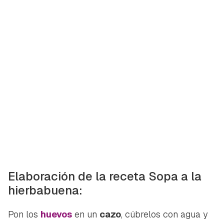
Guardar como favorito
Contenido enviado
Para poder guardar como favorito, primero has de
Gracias por suscribirte a nuestro boletín.
iniciar sesión con tu cuenta de Hogarmanía.
ACEPTAR
INICIAR SESIÓN
CANCELAR
Elaboración de la receta Sopa a la
hierbabuena:
Pon los
huevos
en un
cazo
, cúbrelos con agua y