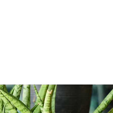
rdar como favorito
Contenido enviado
poder guardar como favorito, primero has de iniciar sesión con 
Gracias por suscribirte a nuestro boletín.