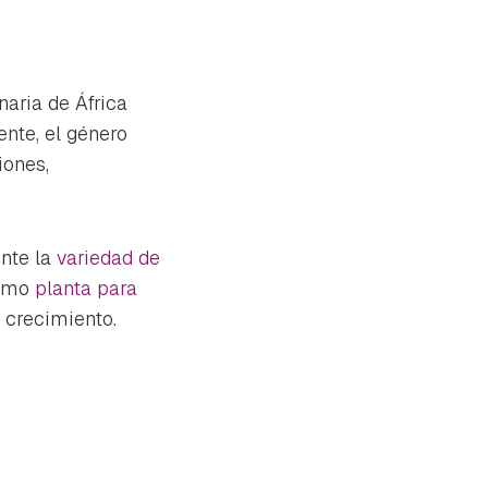
inaria de África
ente, el género
iones,
ente la
variedad de
como
planta para
o crecimiento.