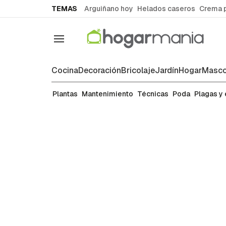
common.go-to-content
TEMAS
Arguiñano hoy
Helados caseros
Crema 
Navegación
Cocina
Decoración
Bricolaje
Jardín
Hogar
Masco
Plantas
Plantas
Mantenimiento
Técnicas
Poda
Plagas y