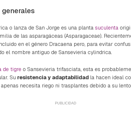
s generales
drica o lanza de San Jorge es una planta
suculenta
orig
amilia de las asparagáceas (
Asparagaceae
). Recientem
incluido en el género Dracaena pero, para evitar confus
do el nombre antiguo de
Sansevieria cylindrica.
 de tigre
o
Sansevieria trifasciata
, esta es probablem
lar. Su
resistencia y adaptabilidad
la hacen ideal 
e apenas necesita riego ni trasplantes debido a su lent