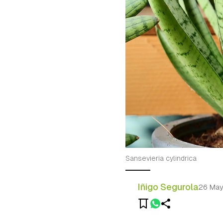
Sansevieria cylindrica
Iñigo Segurola
26 Ma