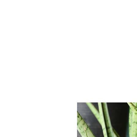
Gua
Para 