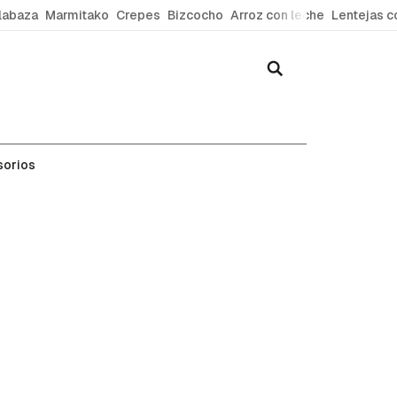
labaza
Marmitako
Crepes
Bizcocho
Arroz con leche
Lentejas c
sorios