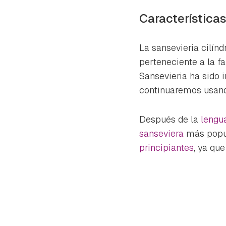
Característica
La sansevieria cilín
perteneciente a la f
Sansevieria ha sido 
continuaremos usan
Después de la
lengua
sanseviera
más popu
principiantes
, ya qu