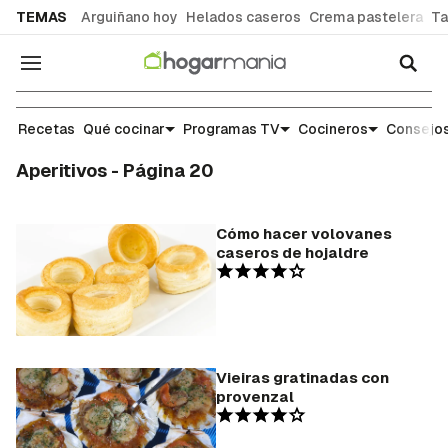
common.go-to-content
TEMAS
Arguiñano hoy
Helados caseros
Crema pastelera
Ta
Navegación
Recetas
Qué cocinar
Programas TV
Cocineros
Consejos
Aperitivos - Página 20
Cómo hacer volovanes
caseros de hojaldre
Vieiras gratinadas con
provenzal