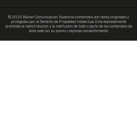
© 2025 Bainet Comunicación. Nuestros contenidos son obras originales y
protegidas por el Derecho de Propiedad Intelectual. Está expresamente
prohibida la redistribución y la redifusión de todo o parte de los contenidos de
esta web sin su previo y expreso consentimiento.