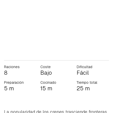
Raciones
Coste
Dificultad
8
Bajo
Fácil
Preparación
Cocinado
Tiempo total
5 m
15 m
25 m
La popularidad de los crepes trasciende fronteras