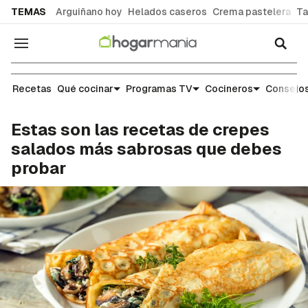
common.go-to-content
TEMAS
Arguiñano hoy
Helados caseros
Crema pastelera
Ta
Navegación
Recetas
Recetas
Qué cocinar
Programas TV
Cocineros
Consejos
Estas son las recetas de crepes
salados más sabrosas que debes
probar