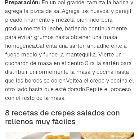
Preparación:
En un bol grande, tamiza la harina y
agrega la pizca de sal.Agrega los huevos, y perejil
picado finamente y mezcla bien.Incorpora
gradualmente la leche, batiendo continuamente
para evitar grumos hasta obtener una masa
homogénea.Calienta una sartén antiadherente a
fuego medio y funde la mantequilla. Vierte un
cucharón de masa en el centro.Gira la sartén para
distribuir uniformemente la masa y cocina hasta
que los bordes se doren.Voltea el crepe y cocina el
otro lado hasta que esté dorado.Repite el proceso
Guardar como favorito
Contenido enviado
con el resto de la masa.
Para poder guardar como favorito, primero has de
Gracias por suscribirte a nuestro boletín.
8 recetas de crepes salados con
iniciar sesión con tu cuenta de Hogarmanía.
rellenos muy fáciles
ACEPTAR
INICIAR SESIÓN
CANCELAR