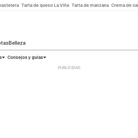
pastelera
Tarta de queso La Viña
Tarta de manzana
Crema de ca
tas
Belleza
s
Consejos y guías