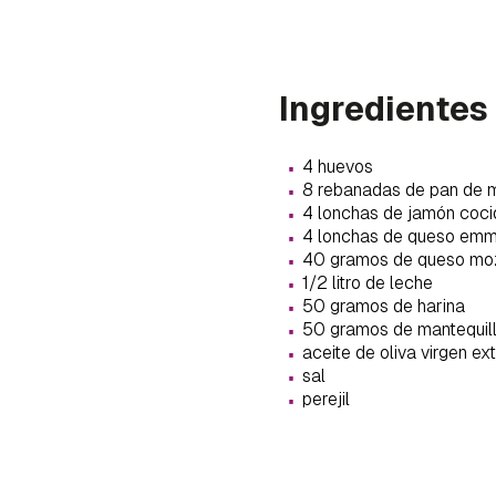
Ingredientes
·
4 huevos
·
8 rebanadas de pan de 
·
4 lonchas de jamón coci
·
4 lonchas de queso emm
·
40 gramos de queso moz
·
1/2 litro de leche
·
50 gramos de harina
·
50 gramos de mantequil
·
aceite de oliva virgen ex
·
sal
·
perejil
Gua
Para 