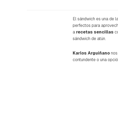
El sándwich es una de l
perfectos para aprovecha
a
recetas sencillas
co
sándwich de atún.
Karlos Arguiñano
nos 
contundente o una opció