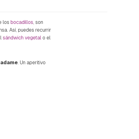
e los
bocadillos
, son
sa. Así, puedes recurrir
el
sándwich vegetal
o el
madame
. Un aperitivo