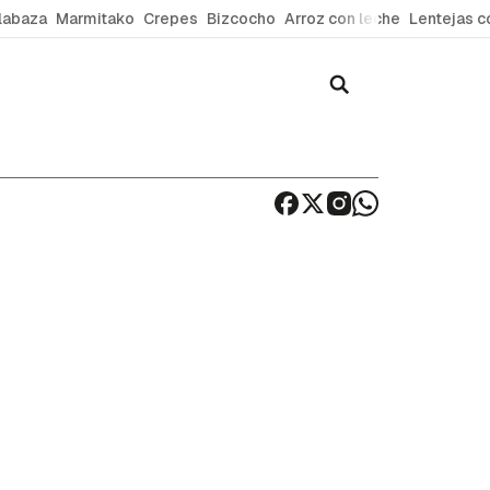
labaza
Marmitako
Crepes
Bizcocho
Arroz con leche
Lentejas c