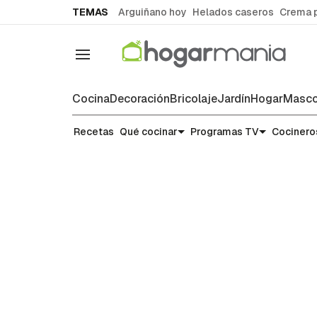
common.go-to-content
TEMAS
Arguiñano hoy
Helados caseros
Crema 
Navegación
Cocina
Decoración
Bricolaje
Jardín
Hogar
Masco
Recetas
Recetas
Qué cocinar
Programas TV
Cocinero