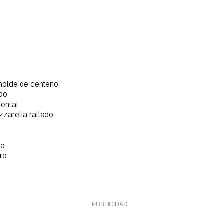
molde de centeno
do
ental
zarella rallado
la
tra
rdar como favorito
Contenido enviado
poder guardar como favorito, primero has de iniciar sesión con 
Gracias por suscribirte a nuestro boletín.