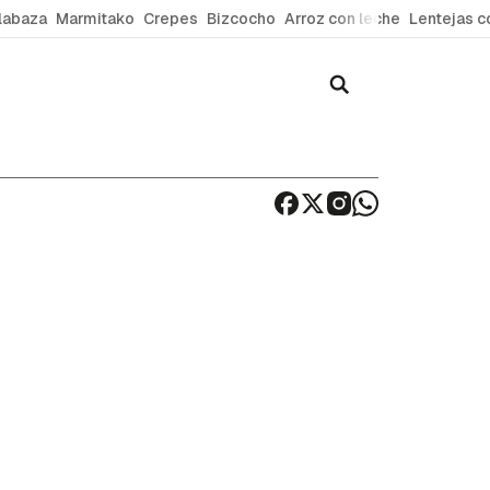
labaza
Marmitako
Crepes
Bizcocho
Arroz con leche
Lentejas c