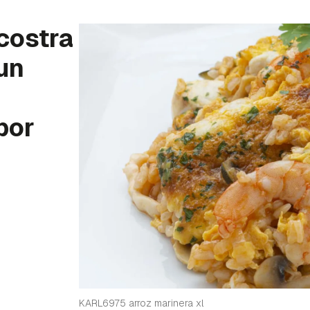
costra
¡un
por
KARL6975 arroz marinera xl