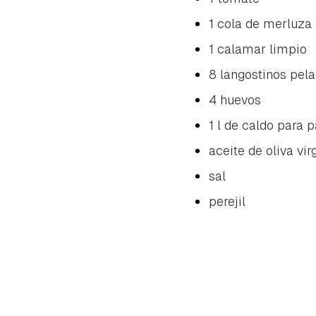
1 cola de merluza
1 calamar limpio
8 langostinos pel
4 huevos
1 l de caldo para 
aceite de oliva vir
sal
perejil