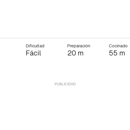
Dificultad
Preparación
Cocinado
Fácil
20 m
55 m
rdar como favorito
Contenido enviado
poder guardar como favorito, primero has de iniciar sesión con 
Gracias por suscribirte a nuestro boletín.