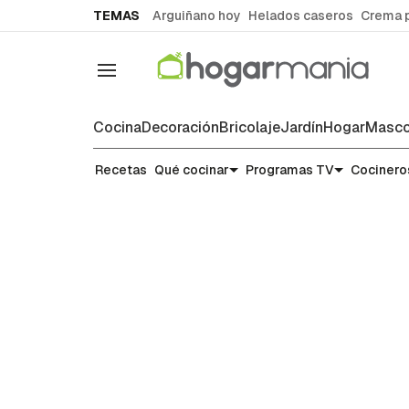
common.go-to-content
TEMAS
Arguiñano hoy
Helados caseros
Crema 
Navegación
Cocina
Decoración
Bricolaje
Jardín
Hogar
Masco
Recetas
Recetas
Qué cocinar
Programas TV
Cocinero