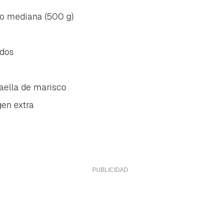
 o mediana (500 g)
ados
paella de marisco
gen extra