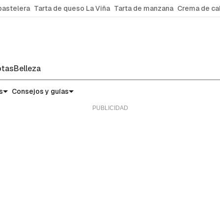
pastelera
Tarta de queso La Viña
Tarta de manzana
Crema de ca
tas
Belleza
s
Consejos y guías