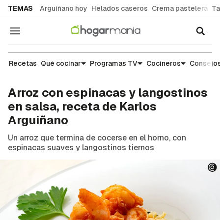
common.go-to-content
TEMAS
Arguiñano hoy
Helados caseros
Crema pastelera
Ta
Navegación
Recetas
Recetas
Qué cocinar
Programas TV
Cocineros
Consejos
Arroz con espinacas y langostinos
en salsa, receta de Karlos
Arguiñano
Un arroz que termina de cocerse en el horno, con
espinacas suaves y langostinos tiernos