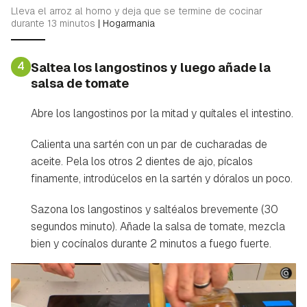
Lleva el arroz al horno y deja que se termine de cocinar
durante 13 minutos
|
Hogarmania
4
Saltea los langostinos y luego añade la
salsa de tomate
Abre los langostinos por la mitad y quítales el intestino.
Calienta una sartén con un par de cucharadas de
aceite. Pela los otros 2 dientes de ajo, pícalos
Guardar como favorito
Contenido enviado
finamente, introdúcelos en la sartén y dóralos un poco.
Para poder guardar como favorito, primero has de
Gracias por suscribirte a nuestro boletín.
Sazona los langostinos y saltéalos brevemente (30
iniciar sesión con tu cuenta de Hogarmanía.
segundos minuto). Añade la salsa de tomate, mezcla
ACEPTAR
bien y cocínalos durante 2 minutos a fuego fuerte.
INICIAR SESIÓN
CANCELAR