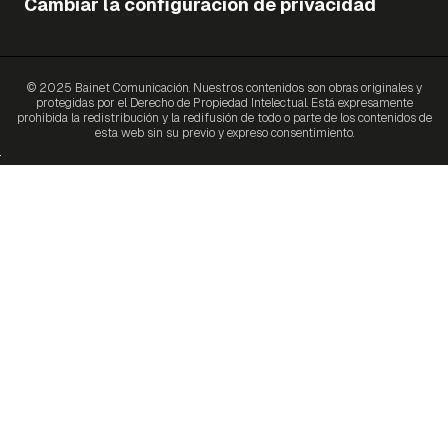
Cambiar la configuración de privacidad
© 2025 Bainet Comunicación. Nuestros contenidos son obras originales y
protegidas por el Derecho de Propiedad Intelectual. Está expresamente
prohibida la redistribución y la redifusión de todo o parte de los contenidos de
esta web sin su previo y expreso consentimiento.