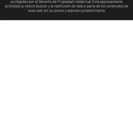
protegidas por el Derecho de Propiedad Intelectual. Está expresamente
prohibida la redistribución y la redifusión de todo o parte de los contenidos de
esta web sin su previo y expreso consentimiento.