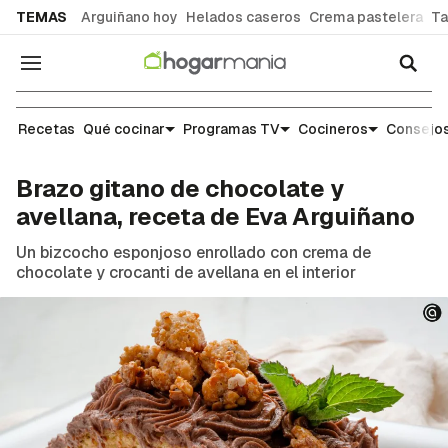
common.go-to-content
TEMAS
Arguiñano hoy
Helados caseros
Crema pastelera
Ta
Navegación
Recetas
Recetas
Qué cocinar
Programas TV
Cocineros
Consejos
Brazo gitano de chocolate y
avellana, receta de Eva Arguiñano
Un bizcocho esponjoso enrollado con crema de
chocolate y crocanti de avellana en el interior