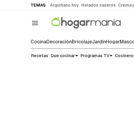
common.go-to-content
TEMAS
Arguiñano hoy
Helados caseros
Crema 
Navegación
Cocina
Decoración
Bricolaje
Jardín
Hogar
Masco
Recetas
Recetas
Qué cocinar
Programas TV
Cocinero