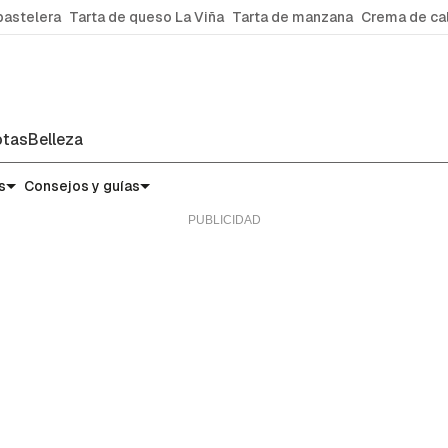
pastelera
Tarta de queso La Viña
Tarta de manzana
Crema de ca
tas
Belleza
s
Consejos y guías