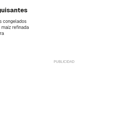
ta de Hogarmanía.
guisantes
ACEPTAR
INICIAR SESIÓN
CANCELAR
s congelados
 maíz refinada
tra