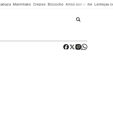
labaza
Marmitako
Crepes
Bizcocho
Arroz con leche
Lentejas c