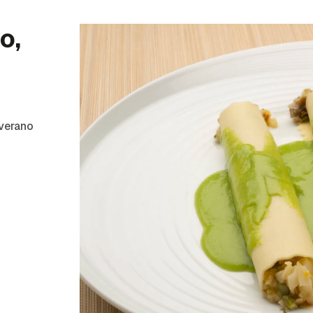
o,
 verano