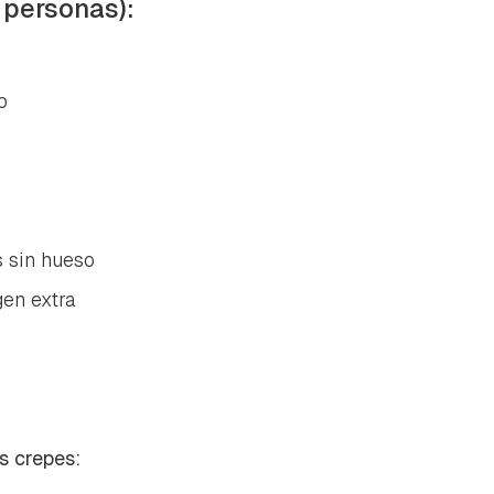
 personas):
o
s sin hueso
gen extra
s crepes: