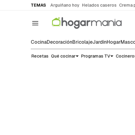
common.go-to-content
TEMAS
Arguiñano hoy
Helados caseros
Crema 
Navegación
Cocina
Decoración
Bricolaje
Jardín
Hogar
Masco
Recetas
Recetas
Qué cocinar
Programas TV
Cocinero