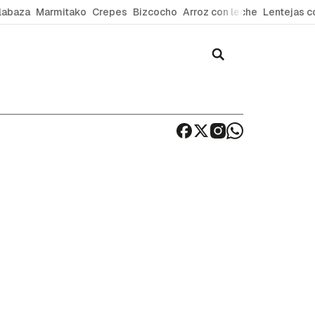
labaza
Marmitako
Crepes
Bizcocho
Arroz con leche
Lentejas c