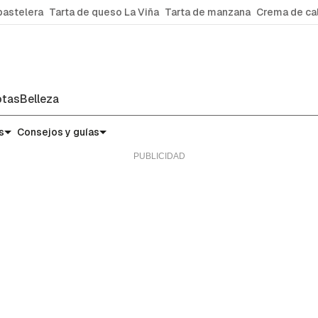
pastelera
Tarta de queso La Viña
Tarta de manzana
Crema de ca
tas
Belleza
s
Consejos y guías